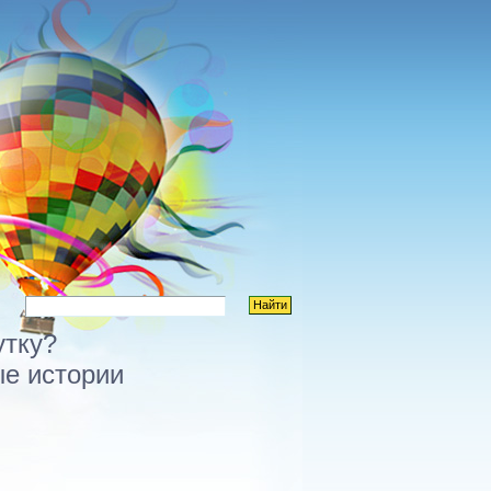
утку?
ые истории